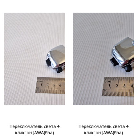
Переключатель света +
Переключатель света +
клаксон JAWA(Ява)
клаксон JAWA(Ява)