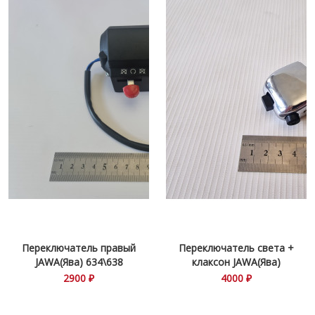
Переключатель правый
Переключатель света +
JAWA(Ява) 634\638
клаксон JAWA(Ява)
360\634
2900 ₽
4000 ₽