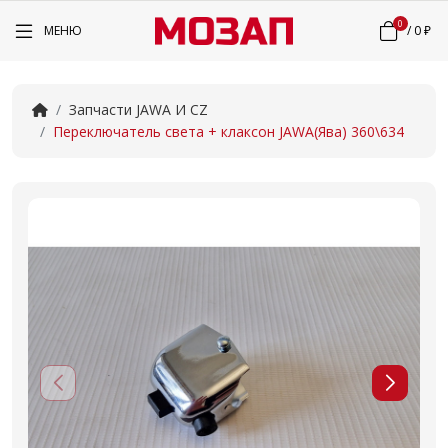
0
МЕНЮ
/
0 ₽
Запчасти JAWA И CZ
Переключатель света + клаксон JAWA(Ява) 360\634