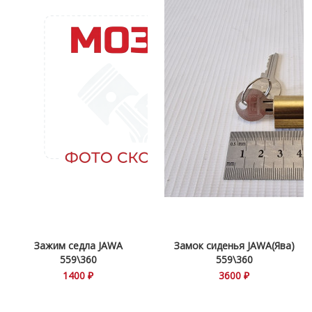
Зажим седла JAWA
Замок сиденья JAWA(Ява)
559\360
559\360
1400 ₽
3600 ₽