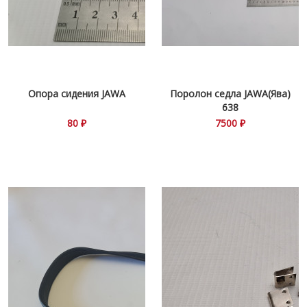
Опора сидения JAWA
Поролон седла JAWA(Ява)
638
80 ₽
7500 ₽