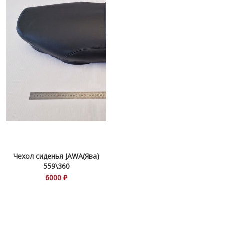
Чехол сиденья JAWA(Ява)
559\360
6000 ₽