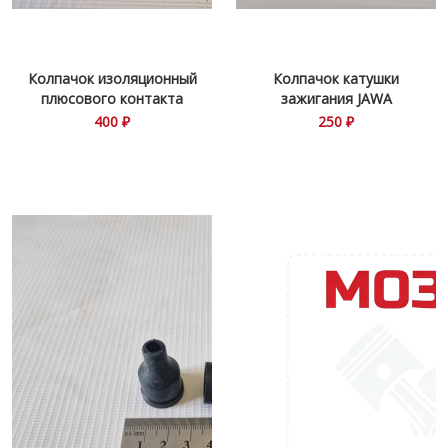
Колпачок изоляционный
Колпачок катушки
плюсового контакта
зажигания JAWA
360\634\638
400 ₽
250 ₽