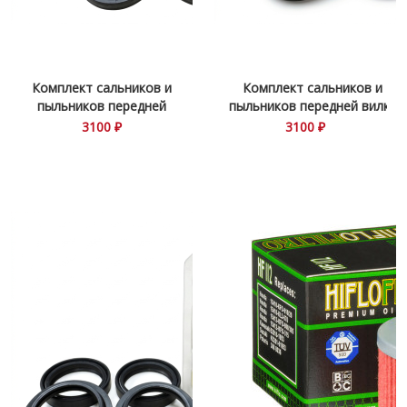
Комплект сальников и
Комплект сальников и
пыльников передней
пыльников передней вилки
вилки CH56-129
CH56-132
3100 ₽
3100 ₽
Honda\Kawasaki\Suzuki и
Honda\BMW\Suzuki\Kawasaki
др