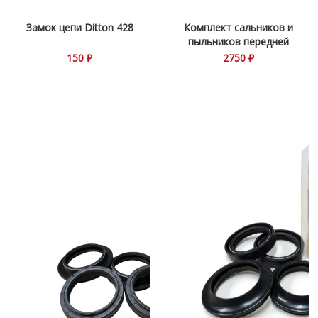
Замок цепи Ditton 428
Комплект сальников и
пыльников передней
вилки CH56-125 Harley
150 ₽
2750 ₽
Davidson\Suzuki\Honda