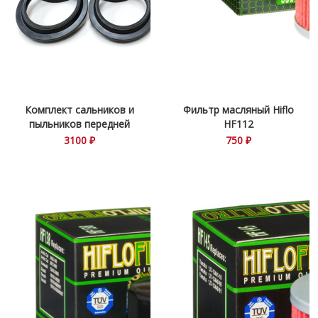
Комплект сальников и
Фильтр масляный Hiflo
пыльников передней
HF112
вилки CH56-133
3100 ₽
750 ₽
Ducati\Honda\Suzuki