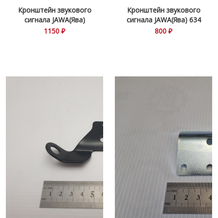
Кронштейн звукового
Кронштейн звукового
сигнала JAWA(Ява)
сигнала JAWA(Ява) 634
559\360
1150 ₽
800 ₽