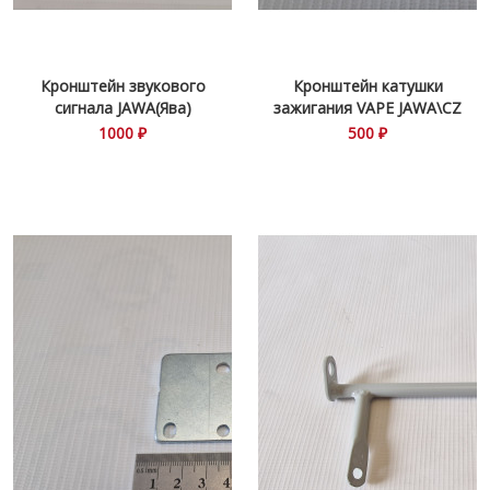
Кронштейн звукового
Кронштейн катушки
сигнала JAWA(Ява)
зажигания VAPE JAWA\CZ
638\639
1000 ₽
500 ₽