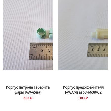
Корпус патрона габарита
Корпус предохранителя
фары JAWA(Ява)
JAWA(Ява) 634\638\CZ
360\634\638
600 ₽
300 ₽