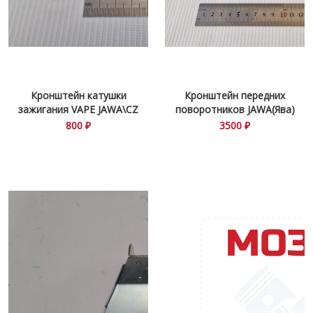
Кронштейн катушки
Кронштейн передних
зажигания VAPE JAWA\CZ
поворотников JAWA(Ява)
559\360
800 ₽
3500 ₽