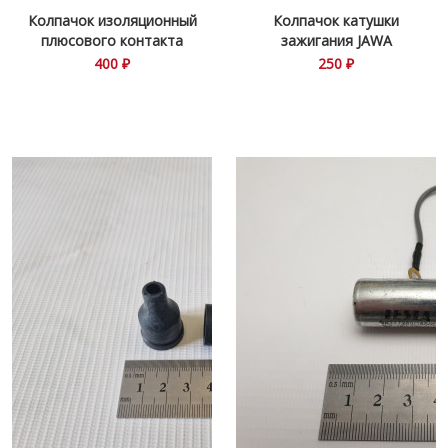
Колпачок изоляционный
Колпачок катушки
плюсового контакта
зажигания JAWA
360\634\638
400 ₽
250 ₽