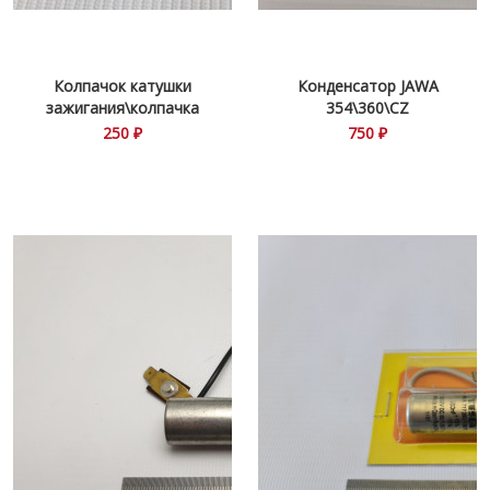
Колпачок катушки
Конденсатор JAWA
зажигания\колпачка
354\360\CZ
250 ₽
750 ₽