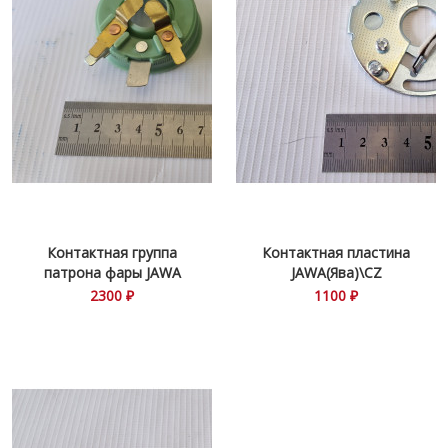
Контактная группа
Контактная пластина
патрона фары JAWA
JAWA(Ява)\CZ
360\634\638
2300 ₽
1100 ₽