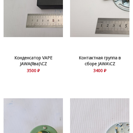
Конденсатор VAPE
Контактная группа в
JAWA(Ява)\CZ
сборе JAWA\CZ
3500 ₽
3400 ₽