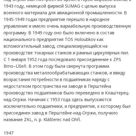
1943 году, немецкой фирмой SUMAG с целью выпуска
военного материала для авиационной промышленности. В
1945-1949 годах предприятие перешло в народное
управление и имело очень вариабельную производственную
программу. В 1949 году оно было включено в состав
национального предприятия TOS Holoubkov как
вспомогательный завод, специализирующийся на
производстве токарных станков и рамных циркулярных пил.
С 1 января 1952 года последовало присоединение к ZPS
Brno–Líšeň. В этом году была свернута программа
производства металлообрабатывающих станков, и ввиду
возрастания потребности в подшипниках наряду с
недостатком пространства на заводе в Перштейна
производство подшипников было переведено в Клаштерец-
над-Огржи. Начиная с 1953 года здесь выпускаются
исключительно подшипники, и предприятие, к которому был
присоединен завод в Перштейне-над-Огржи, получило
название ZKL, n. p. Klášterec nad Ohří.
1947