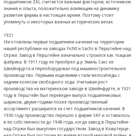
подшипников ZKL считается важным фактором, источником
знания и опыта, положительно влияющим на динамику
развития фирмы в настоящее время. Поэтому стоит
упомянуть о некоторых важных исторических вехах.
1921
Изготовлены первые подшипники качения на территории
нашей республики на заводах Fichtl и Sachs в Перштейне-над-
Огржи. Завод в Перштейне изначально строился как ткацкая
фабрика. В 1911 году ее приобрел д-р Эмиль Сакс из
Швейнфурта и переоборудовал под машиностроительное
производство. Первыми изделиями стали велосипеды с
задним колесом свободного хода. Учитывая рост
производства на материнском заводе в Швейнфурте, в 1921
году в Перштейн был переведен выпуск подшипниковых
шариков, двумя годами позже производственный
ассортимент расширился за счет подшипников качения. В
1930 году производство перешло к фирме SKF и оставалось
в ее собственности до 1948 года, когда завод в Перштейне-
над-Огржи был выкуплен государством. Завод в Клаштерце-
над-Огржи был построен во время второй мировой войны, в