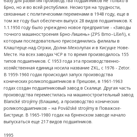
базу для развития производства подшипников не только в
Брно, но и во всей республике. Несмотря на трудности,
связанные с политическими переменами в 1948 году, еще в
том же году был обеспечен выпуск 28 видов подшипников. К
1.1.1950 году было учреждено новое предприятие - «Заводы
точного машиностроения Брно-Лишень» (ZPS Brno–Líšeň), к
которым последовательно присоединились филиалы в
Клаштерце-над-Огржи, Долни-Мехолупах и в Кисуцке Нове-
Месте. На всех заводах ЧСР в то время производилось 155
типов подшипников. С 1953 года эта производственно-
хозяйственная единица носила название ZKL, с 1976 - Zetor.
В 1959-1960 годах происходил запуск производства
конических роликоподшипников в Прешове, в 1961-1963
годах создан подшипниковый завод в Скалице. Другая часть
производства переместилась на машиностроительный завод
Blanické strojírny (Влашим), а производство конических
роликоподшипников – на Povážské strojírny в Поважске-
Бистрице. В 1965-1980 годах на брненском заводе начало
выпускаться еще 217 видов подшипников.
1995