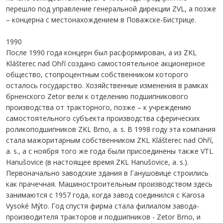
перешло под управление генеральной дирекции ZVL, а позже
– концерна с местонахождением в Поважске-Бистрице.
1990
После 1990 года концерн был расформирован, а из ZKL
Klášterec nad Ohří создано самостоятельное акционерное
общество, стопроцентным собственником которого
осталось государство. Хозяйственные изменения в рамках
брненского Zetor вели к отделению подшипникового
производства от тракторного, позже – к учреждению
самостоятельного субъекта производства сферических
роликоподшипников ZKL Brno, a. s. В 1998 году эта компания
стала мажоритарным собственником ZKL Klášterec nad Ohří,
a. s., а с ноября того же года были присоединены также VTL
Hanušovice (в настоящее время ZKL Hanušovice, a. s.).
Первоначально заводские здания в Ганушовице строились
как прачечная. Машиностроительным производством здесь
занимаются с 1957 года, когда завод соединился с Karosa
Vysoké Mýto. Год спустя фирма стала филиалом завода-
производителя тракторов и подшипников - Zetor Brno, и