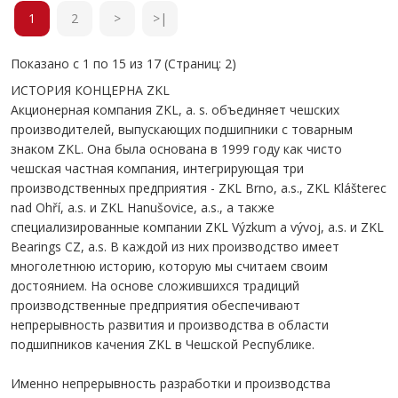
1
2
>
>|
Показано с 1 по 15 из 17 (Страниц: 2)
ИСТОРИЯ КОНЦЕРНА ZKL
Акционерная компания ZKL, a. s. объединяет чешских
производителей, выпускающих подшипники с товарным
знаком ZKL. Она была основана в 1999 году как чисто
чешская частная компания, интегрирующая три
производственных предприятия - ZKL Brno, a.s., ZKL Klášterec
nad Ohří, a.s. и ZKL Hanušovice, a.s., а также
специализированные компании ZKL Výzkum a vývoj, a.s. и ZKL
Bearings CZ, a.s. В каждой из них производство имеет
многолетнюю историю, которую мы считаем своим
достоянием. На основе сложившихся традиций
производственные предприятия обеспечивают
непрерывность развития и производства в области
подшипников качения ZKL в Чешской Республике.
Именно непрерывность разработки и производства