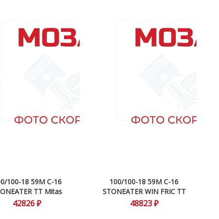
0/100-18 59M C-16
100/100-18 59M C-16
ONEATER TT Mitas
STONEATER WIN FRIC TT
Mitas
42826 ₽
48823 ₽