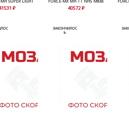
 MH SUPER LIGHT
FORCE-MX MH TT NHS Mitas
FORCE
TT Mitas
41531 ₽
40572 ₽
ИЛОС
ЗАКОНЧИЛОС
ЗАК
Ь