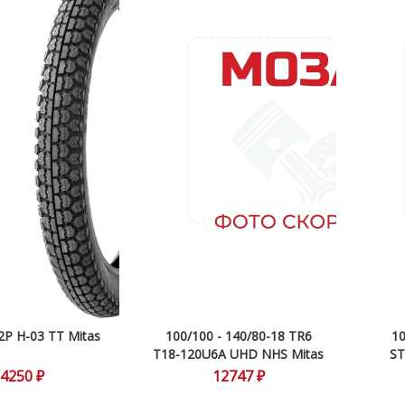
52P H-03 TT Mitas
100/100 - 140/80-18 TR6
10
T18-120U6A UHD NHS Mitas
ST
4250 ₽
12747 ₽