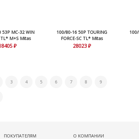
0 53P MC-32 WIN
100/80-16 50P TOURING
100/
TL* M+S Mitas
FORCE-SC TL* Mitas
18405 ₽
28023 ₽
3
4
5
6
7
8
9
ПОКУПАТЕЛЯМ
О КОМПАНИИ