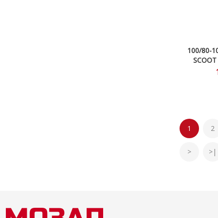
100/80-1
SCOOT 
1
2
>
>|