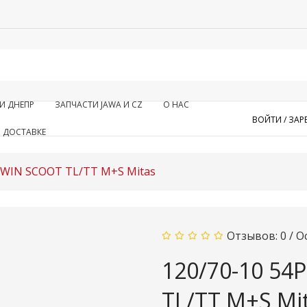
И ДНЕПР
ЗАПЧАСТИ JAWA И CZ
О НАС
ВОЙТИ /
ЗАР
 ДОСТАВКЕ
2 WIN SCOOT TL/TT M+S Mitas
Отзывов: 0
/
О
120/70-10 54
TL/TT M+S Mi