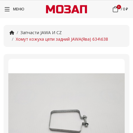
0
МЕНЮ
/
0 ₽
Запчасти JAWA И CZ
Хомут кожуха цепи задний JAWA(Ява) 634\638