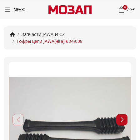
0
МЕНЮ
/
0 ₽
Запчасти JAWA И CZ
Гофры цепи JAWA(Ява) 634\638