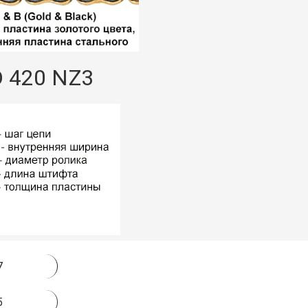
D 420 NZ3
7
5