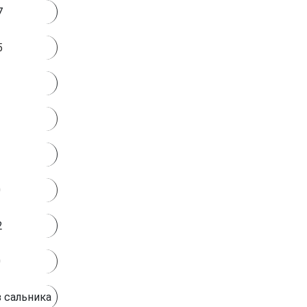
7
5
0
2
0
 сальника