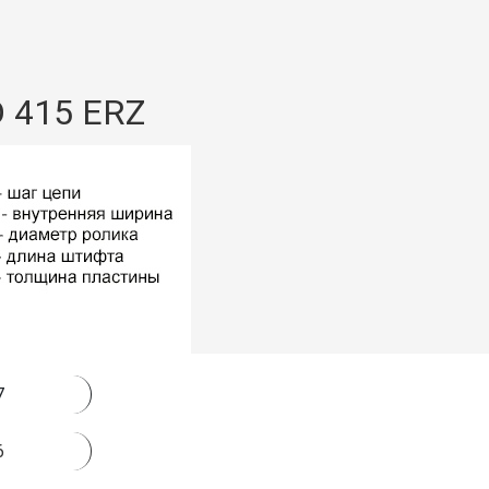
D 415 ERZ
7
6