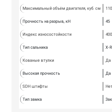
Максимальный объём двигателя, куб. см
11
Прочность на разрыв, кН
45
Индекс износостойкости
40
Тип сальника
X-R
Кованые втулки
Да
Высокая прочность
Да
SDH штифты
Не
Тип замка
Зак