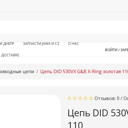
И ДНЕПР
ЗАПЧАСТИ JAWA И CZ
О НАС
ВОЙТИ /
ЗАР
 ДОСТАВКЕ
риводные цепи
Цепь DID 530VX G&B X-Ring золотая 11
Отзывов: 0
/
О
Цепь DID 530
110