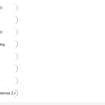
00
00
ing
т
лепка ZJ