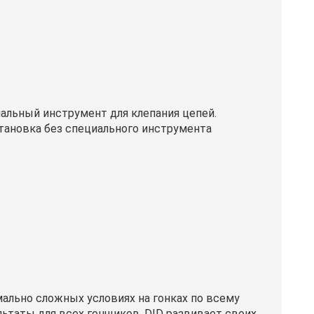
альный инструмент для клепания цепей.
тановка без специального инструмента
ально сложных условиях на гонках по всему
ьтаты для всех гонщиков. DID развивает своих