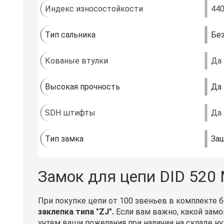
Индекс износостойкости
44
Тип сальника
Без
Кованые втулки
Да
Высокая прочность
Да
SDH штифты
Да
Тип замка
Защ
Замок для цепи DID 520
При покупке цепи от 100 звеньев в комплекте 
заклепка типа "ZJ".
Если вам важно, какой замо
учтем ваши пожелания при наличии на складе ну