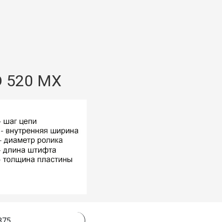
D 520 MX
875