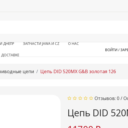
И ДНЕПР
ЗАПЧАСТИ JAWA И CZ
О НАС
ВОЙТИ /
ЗАР
 ДОСТАВКЕ
риводные цепи
Цепь DID 520MX G&B золотая 126
Отзывов: 0
/
О
Цепь DID 520