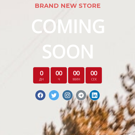
BRAND NEW STORE
COMING
SOON
0
00
00
00
ДН
Ч
МИН
СЕК