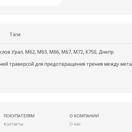
Тэги:
ов Урал, М62, М63, М66, М67, М72, К750, Днепр
хней траверсой для предотвращения трения между мета
ПОКУПАТЕЛЯМ
О КОМПАНИИ
Контакты
О нас