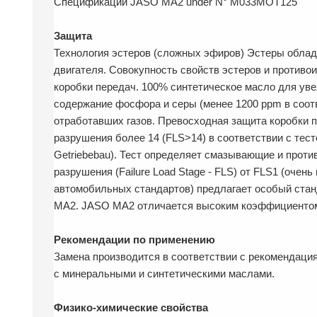
Спецификации JASO MA2 under N° M033MOT125
Защита
Технология эстеров (сложных эфиров) Эстеры облада
двигателя. Совокупность свойств эстеров и противо
коробки передач. 100% синтетическое масло для уве
содержание фосфора и серы (менее 1200 ppm в соо
отработавших газов. Превосходная защита коробки 
разрушения более 14 (FLS>14) в соответствии с тест
Getriebebau). Тест определяет смазывающие и проти
разрушения (Failure Load Stage - FLS) от FLS1 (оче
автомобильных стандартов) предлагает особый стан
MA2. JASO MA2 отличается высоким коэффициентом т
Рекомендации по применению
Замена производится в соответствии с рекомендаци
с минеральными и синтетическими маслами.
Физико-химические свойства