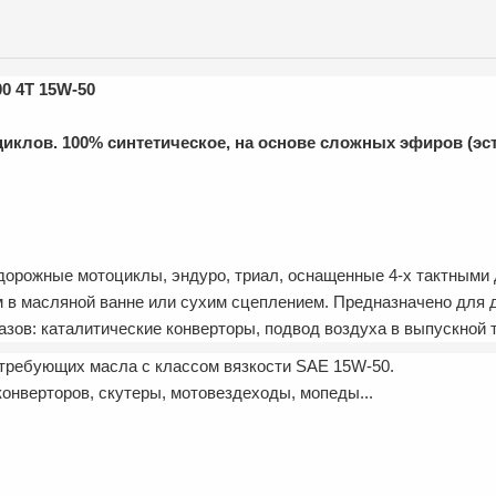
0 4T 15W-50
клов. 100% синтетическое, на основе сложных эфиров (эс
рожные мотоциклы, эндуро, триал, оснащенные 4-х тактными д
м в масляной ванне или сухим сцеплением. Предназначено для
зов: каталитические конверторы, подвод воздуха в выпускной
требующих масла с классом вязкости SAE 15W-50.
онверторов, скутеры, мотовездеходы, мопеды...