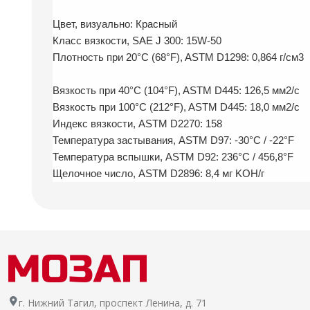
Цвет, визуально: Красный
Класс вязкости, SAE J 300: 15W-50
Плотность при 20°C (68°F), ASTM D1298: 0,864 г/см3
Вязкость при 40°C (104°F), ASTM D445: 126,5 мм2/с
Вязкость при 100°C (212°F), ASTM D445: 18,0 мм2/с
Индекс вязкости, ASTM D2270: 158
Температура застывания, ASTM D97: -30°C / -22°F
Температура вспышки, ASTM D92: 236°C / 456,8°F
Щелочное число, ASTM D2896: 8,4 мг KOH/г
г. Нижний Тагил, проспект Ленина, д. 71