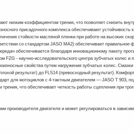
ют низким коэффициентом трения, что позволяет снизить внутр
износного присадочного комплекса обеспечивают устойчивость
личения стойкости масляной пленки при работе на высоких ско
тветствии со стандартом JASO MA2) обеспечивает правильное 
передач обеспечивается благодаря инновационному пакету прот
ом FZG - научно-исследовательского центра зубчатых колес и пер
воизносные свойства путем нагружения зубчатых колес. Смазки
нь плохой результат) до FLS14 (превосходный результат). Комф
дарт для мотоциклов с 4-тактным двигателем — JASO T 903, п
рения, что обеспечивает четкость работы сцепления при трога
ями производителя двигателя и может регулироваться в зависи