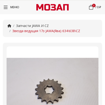
0
МЕНЮ
/
0 ₽
Запчасти JAWA И CZ
Звезда ведущая 17з JAWA(Ява) 634\638\CZ