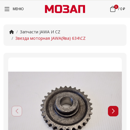
0
МЕНЮ
/
0 ₽
Запчасти JAWA И CZ
Звезда моторная JAWA(Ява) 634\CZ