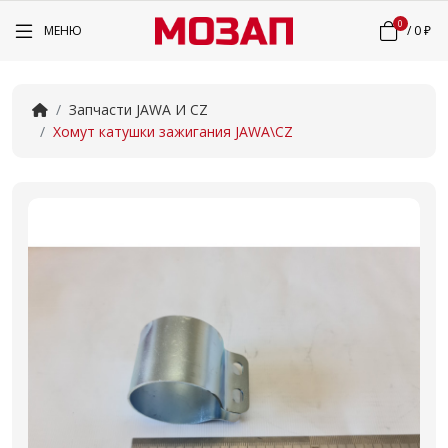
0
МЕНЮ
/
0 ₽
Запчасти JAWA И CZ
Хомут катушки зажигания JAWA\CZ