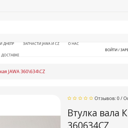
И ДНЕПР
ЗАПЧАСТИ JAWA И CZ
О НАС
ВОЙТИ /
ЗАР
 ДОСТАВКЕ
хая JAWA 360\634\CZ
Отзывов: 0
/
О
Втулка вала 
360634CZ