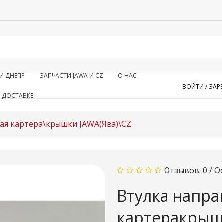
И ДНЕПР
ЗАПЧАСТИ JAWA И CZ
О НАС
ВОЙТИ /
ЗАР
 ДОСТАВКЕ
ая картера\крышки JAWA(Ява)\CZ
Отзывов: 0
/
О
Втулка напр
картеракрыш