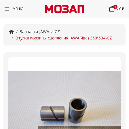
0
МЕНЮ
/
0 ₽
Запчасти JAWA И CZ
Втулка корзины сцепления JAWA(Ява) 360\634\CZ