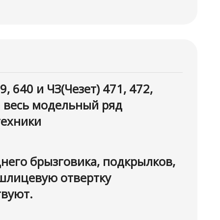
 640 и ЧЗ(Чезет) 471, 472,
а весь модельный ряд
техники
него брызговика, подкрылков,
 шлицевую отвертку
твуют.