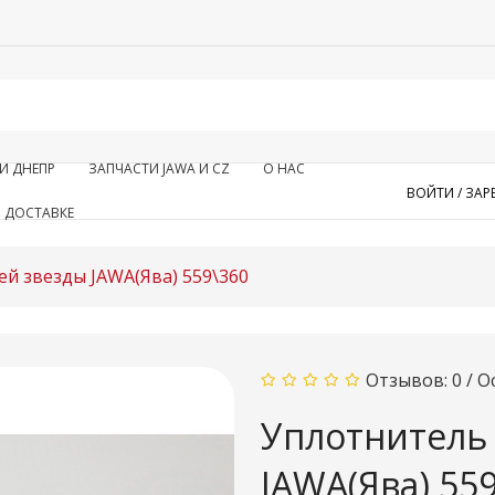
И ДНЕПР
ЗАПЧАСТИ JAWA И CZ
О НАС
ВОЙТИ /
ЗАР
 ДОСТАВКЕ
й звезды JAWA(Ява) 559\360
Отзывов: 0
/
О
Уплотнитель
JAWA(Ява) 55