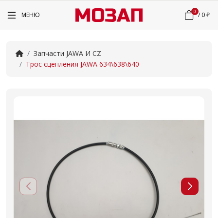
0
МЕНЮ
/
0 ₽
Запчасти JAWA И CZ
Трос сцепления JAWA 634\638\640