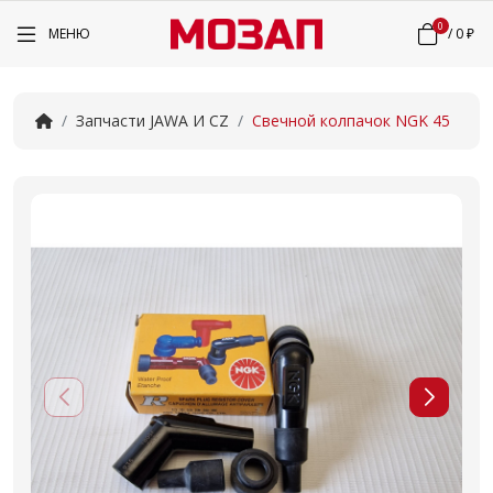
0
МЕНЮ
/
0 ₽
Запчасти JAWA И CZ
Свечной колпачок NGK 45