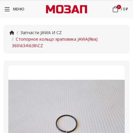
0
МЕНЮ
/
0 ₽
Запчасти JAWA И CZ
Стопорное кольцо храповика JAWA(Ява)
360\634\638\CZ