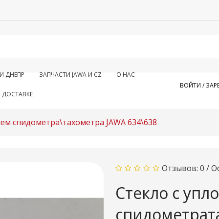
И ДНЕПР
ЗАПЧАСТИ JAWA И CZ
О НАС
ВОЙТИ /
ЗАР
 ДОСТАВКЕ
лем спидометра\тахометра JAWA 634\638
Отзывов: 0
/
О
Стекло с упл
спидометрат