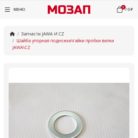
0
МЕНЮ
/
0 ₽
Запчасти JAWA И CZ
Шайба упорная подножки\гайки пробки вилки
JAWA\CZ