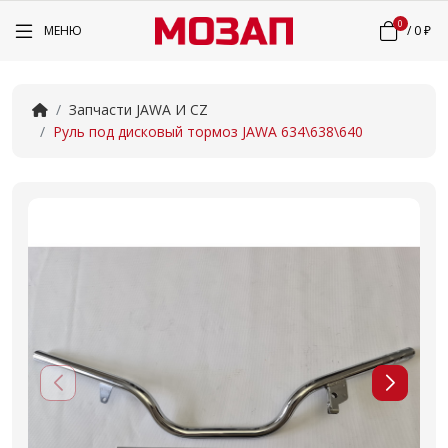
0
МЕНЮ
/
0 ₽
Запчасти JAWA И CZ
Руль под дисковый тормоз JAWA 634\638\640