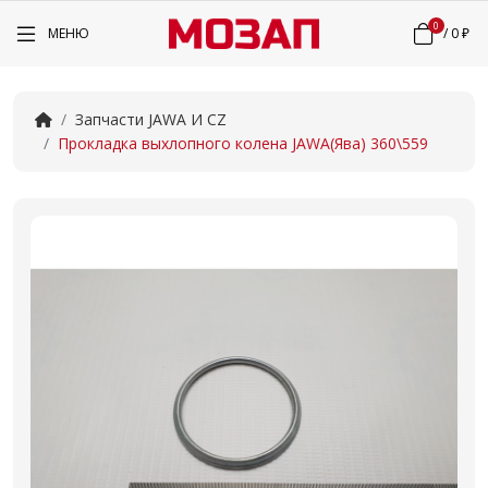
0
МЕНЮ
/
0 ₽
Запчасти JAWA И CZ
Прокладка выхлопного колена JAWA(Ява) 360\559