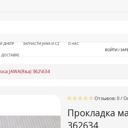
И ДНЕПР
ЗАПЧАСТИ JAWA И CZ
О НАС
ВОЙТИ /
ЗАР
 ДОСТАВКЕ
оса JAWA(Ява) 362\634
Отзывов: 0
/
О
Прокладка ма
362634