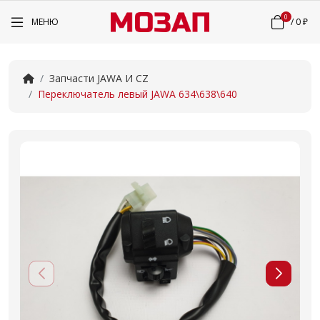
0
МЕНЮ
/
0 ₽
Запчасти JAWA И CZ
Переключатель левый JAWA 634\638\640