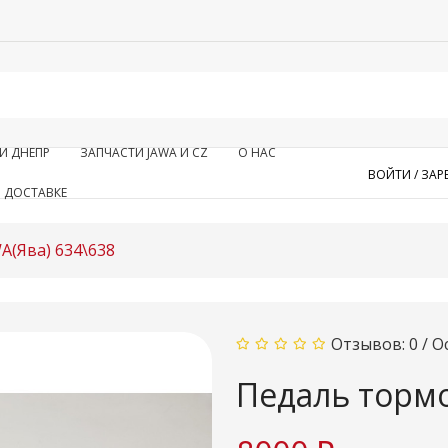
И ДНЕПР
ЗАПЧАСТИ JAWA И CZ
О НАС
ВОЙТИ /
ЗАР
 ДОСТАВКЕ
A(Ява) 634\638
Отзывов: 0
/
О
Педаль тормо