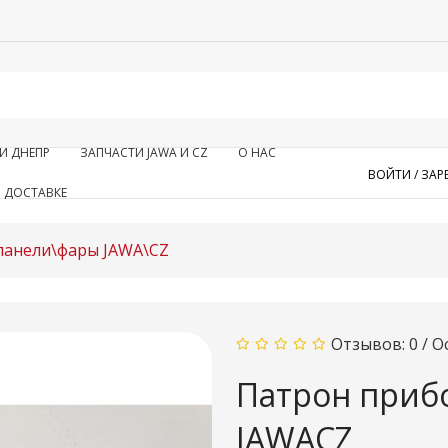
И ДНЕПР
ЗАПЧАСТИ JAWA И CZ
О НАС
ВОЙТИ /
ЗАР
 ДОСТАВКЕ
панели\фары JAWA\CZ
Отзывов: 0
/
О
Патрон приб
JAWACZ