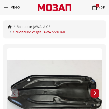
0
МЕНЮ
/
0 ₽
Запчасти JAWA И CZ
Основание седла JAWA 559\360