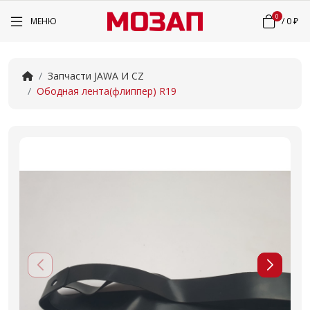
0
МЕНЮ
/
0 ₽
Запчасти JAWA И CZ
Ободная лента(флиппер) R19