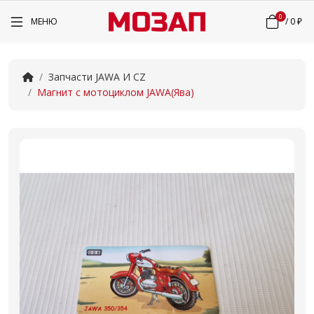
0
МЕНЮ
/
0 ₽
Запчасти JAWA И CZ
Магнит с мотоциклом JAWA(Ява)