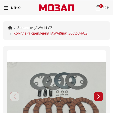
0
МЕНЮ
/
0 ₽
Запчасти JAWA И CZ
Комплект сцепления JAWA(Ява) 360\634\CZ