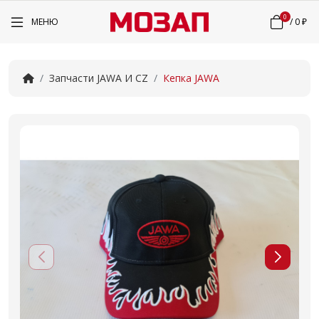
0
МЕНЮ
/
0 ₽
Запчасти JAWA И CZ
Кепка JAWA