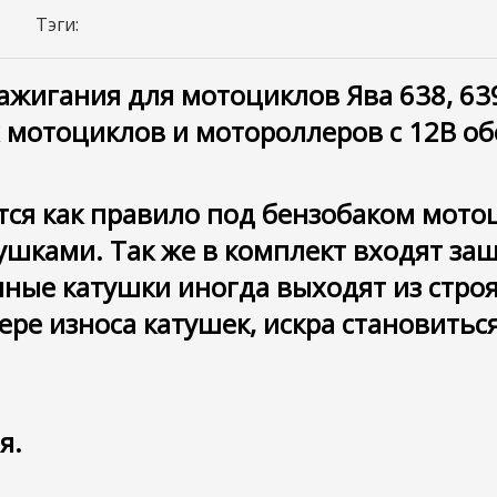
Тэги:
жигания для мотоциклов Ява 638, 639, 
 мотоциклов и мотороллеров с 12В о
ся как правило под бензобаком мотоц
тушками. Так же в комплект входят з
ые катушки иногда выходят из строя, 
мере износа катушек, искра становитьс
я.