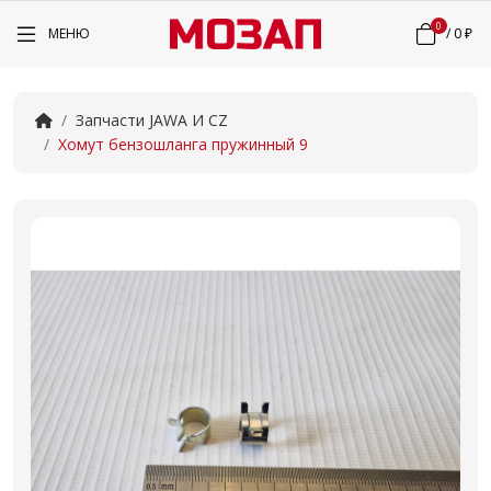
0
МЕНЮ
/
0 ₽
Запчасти JAWA И CZ
Хомут бензошланга пружинный 9