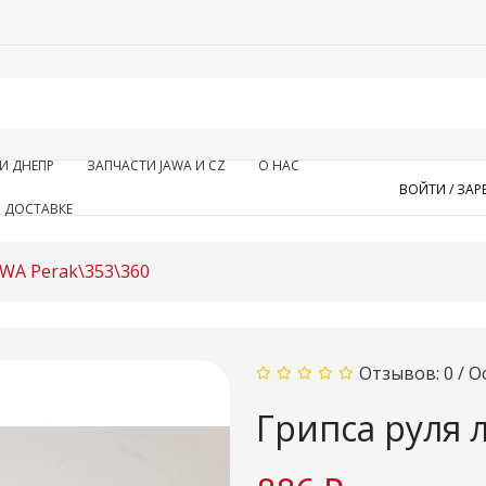
И ДНЕПР
ЗАПЧАСТИ JAWA И CZ
О НАС
ВОЙТИ /
ЗАР
 ДОСТАВКЕ
AWA Perak\353\360
Отзывов: 0
/
О
Грипса руля 