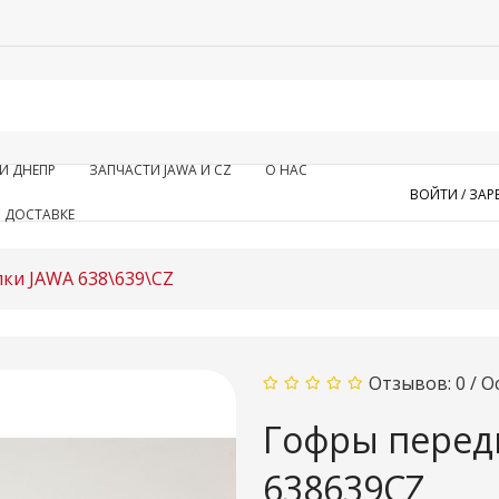
И ДНЕПР
ЗАПЧАСТИ JAWA И CZ
О НАС
ВОЙТИ /
ЗАР
 ДОСТАВКЕ
ки JAWA 638\639\CZ
Отзывов: 0
/
О
Гофры перед
638639CZ