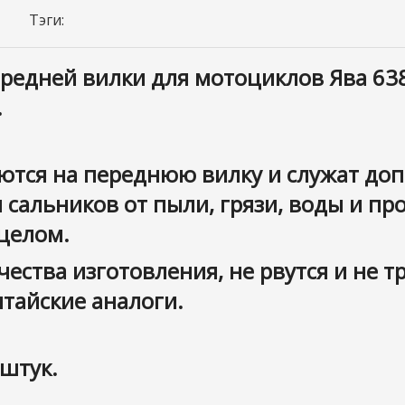
Тэги:
едней вилки для мотоциклов Ява 638,
.
тся на переднюю вилку и служат до
 сальников от пыли, грязи, воды и п
 целом.
ства изготовления, не рвутся и не тр
итайские аналоги.
 штук.