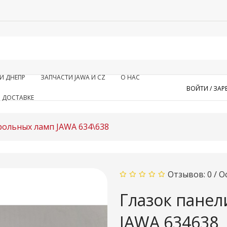
И ДНЕПР
ЗАПЧАСТИ JAWA И CZ
О НАС
ВОЙТИ /
ЗАР
 ДОСТАВКЕ
рольных ламп JAWA 634\638
Отзывов: 0
/
О
Глазок панел
JAWA 634638