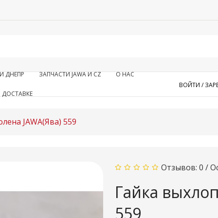
И ДНЕПР
ЗАПЧАСТИ JAWA И CZ
О НАС
ВОЙТИ /
ЗАР
 ДОСТАВКЕ
олена JAWA(Ява) 559
Отзывов: 0
/
О
Гайка выхлоп
559