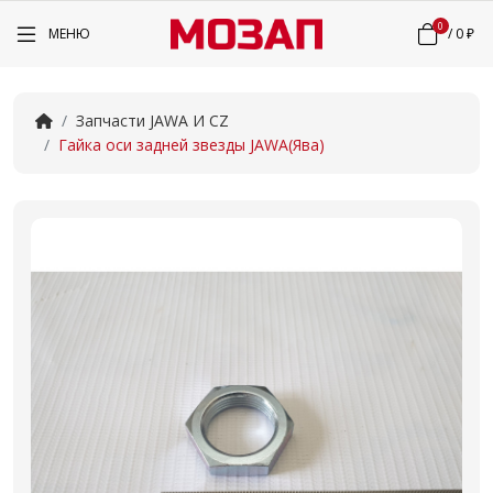
0
МЕНЮ
/
0 ₽
Запчасти JAWA И CZ
Гайка оси задней звезды JAWA(Ява)